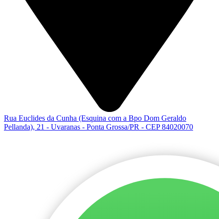
Rua Euclides da Cunha (Esquina com a Bpo Dom Geraldo
Pellanda), 21 - Uvaranas - Ponta Grossa/PR - CEP 84020070