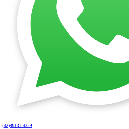
(42)99131-4329