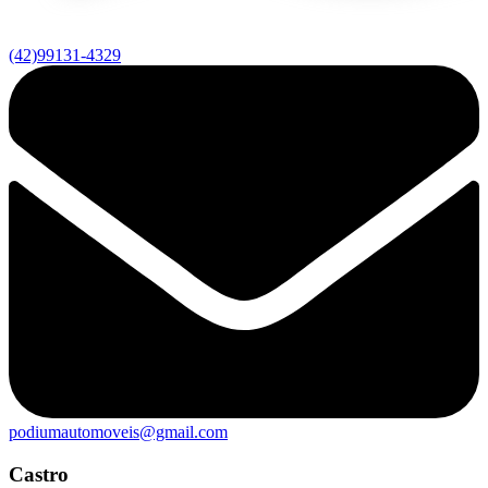
(42)99131-4329
podiumautomoveis@gmail.com
Castro