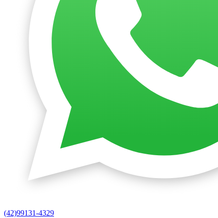
(42)99131-4329