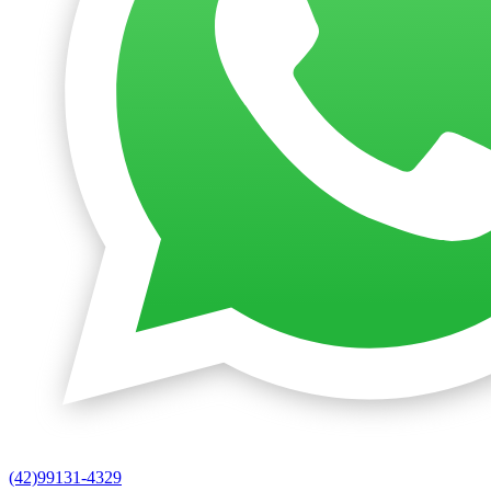
(42)99131-4329