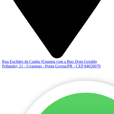
Rua Euclides da Cunha (Esquina com a Bpo Dom Geraldo
Pellanda), 21 - Uvaranas - Ponta Grossa/PR - CEP 84020070