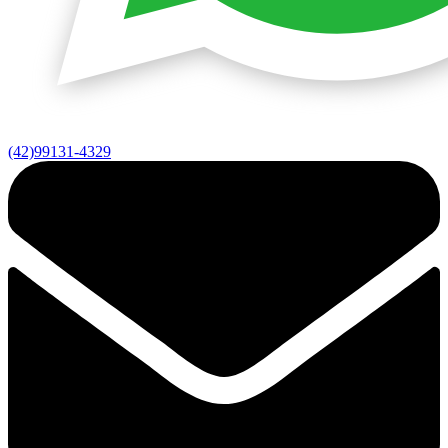
(42)99131-4329