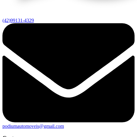
(42)99131-4329
podiumautomoveis@gmail.com