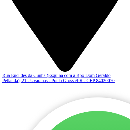
Rua Euclides da Cunha (Esquina com a Bpo Dom Geraldo
Pellanda), 21 - Uvaranas - Ponta Grossa/PR - CEP 84020070