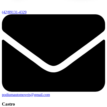
(42)99131-4329
podiumautomoveis@gmail.com
Castro