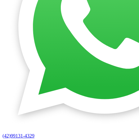
(42)99131-4329