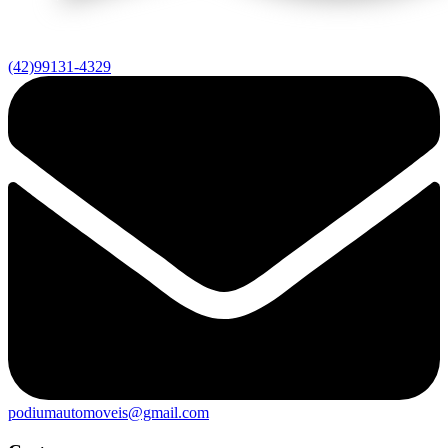
(42)99131-4329
podiumautomoveis@gmail.com