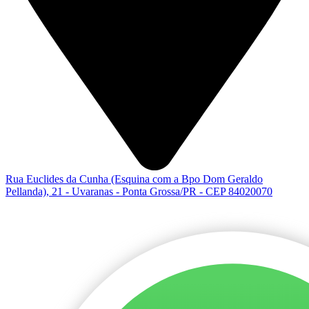
Rua Euclides da Cunha (Esquina com a Bpo Dom Geraldo
Pellanda), 21 - Uvaranas - Ponta Grossa/PR - CEP 84020070