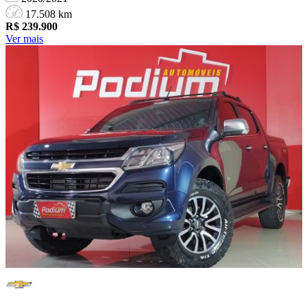
17.508 km
R$
239.900
Ver mais