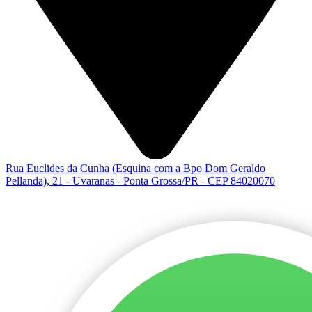
Rua Euclides da Cunha (Esquina com a Bpo Dom Geraldo
Pellanda), 21 - Uvaranas - Ponta Grossa/PR - CEP 84020070