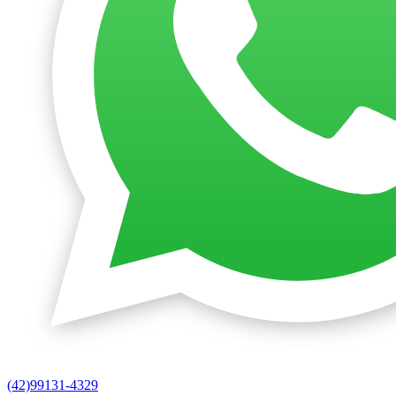
(42)99131-4329