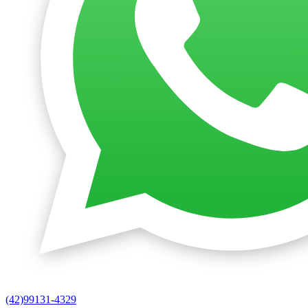
(42)99131-4329