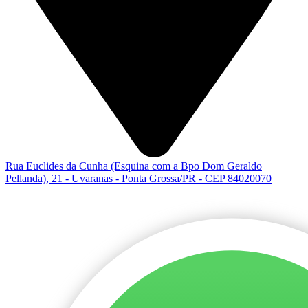
Rua Euclides da Cunha (Esquina com a Bpo Dom Geraldo
Pellanda), 21 - Uvaranas - Ponta Grossa/PR - CEP 84020070