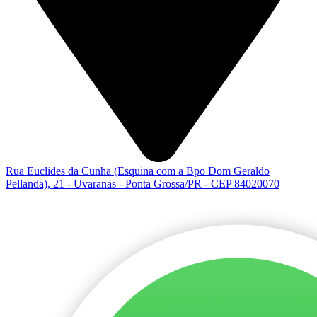
Rua Euclides da Cunha (Esquina com a Bpo Dom Geraldo
Pellanda), 21 - Uvaranas - Ponta Grossa/PR - CEP 84020070