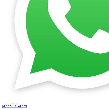
(42)99131-4329