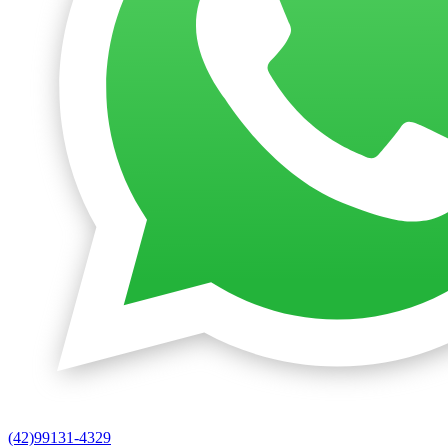
(42)99131-4329