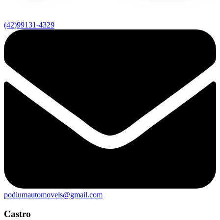
(42)99131-4329
podiumautomoveis@gmail.com
Castro