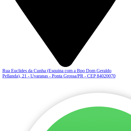
Rua Euclides da Cunha (Esquina com a Bpo Dom Geraldo
Pellanda), 21 - Uvaranas - Ponta Grossa/PR - CEP 84020070