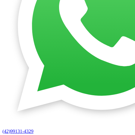
(42)99131-4329