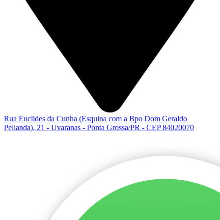
Rua Euclides da Cunha (Esquina com a Bpo Dom Geraldo
Pellanda), 21 - Uvaranas - Ponta Grossa/PR - CEP 84020070