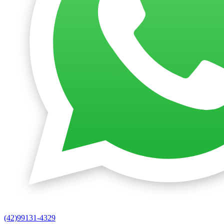
(42)99131-4329