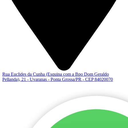
Rua Euclides da Cunha (Esquina com a Bpo Dom Geraldo
Pellanda), 21 - Uvaranas - Ponta Grossa/PR - CEP 84020070