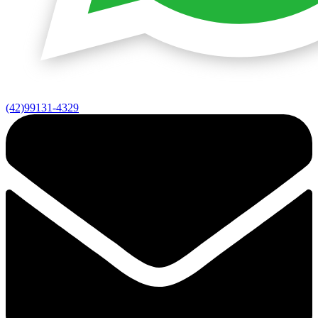
(42)99131-4329