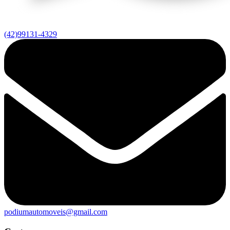
(42)99131-4329
podiumautomoveis@gmail.com