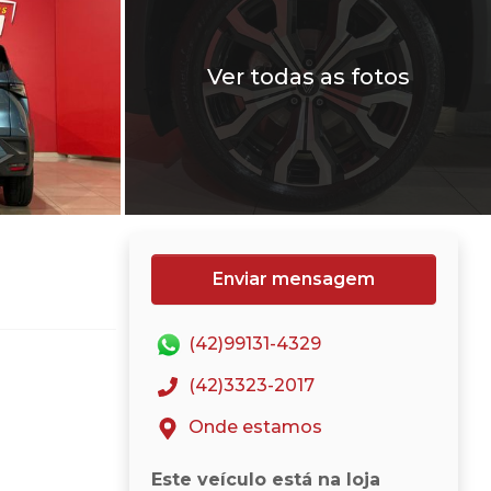
Ver todas as fotos
Enviar mensagem
(42)99131-4329
(42)3323-2017
Onde estamos
Este veículo está na loja