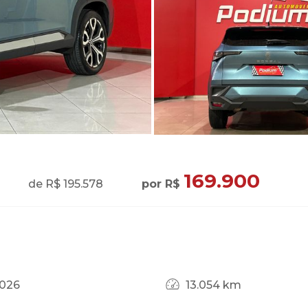
169.900
de R$ 195.578
por R$
026
13.054 km