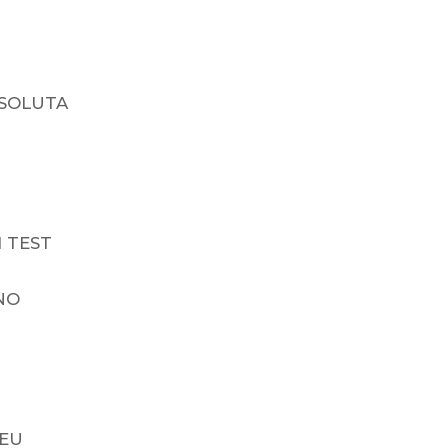
BSOLUTA
 TEST
NO
SEU