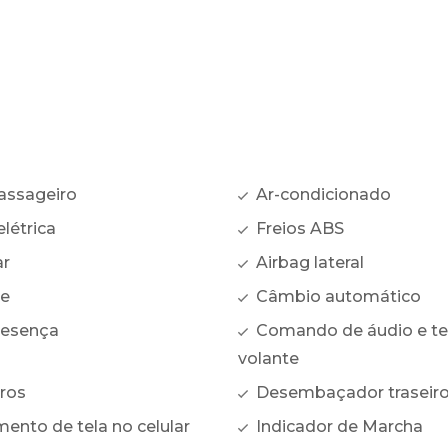
assageiro
Ar-condicionado
létrica
Freios ABS
ar
Airbag lateral
te
Câmbio automático
resença
Comando de áudio e te
volante
ros
Desembaçador traseir
ento de tela no celular
Indicador de Marcha