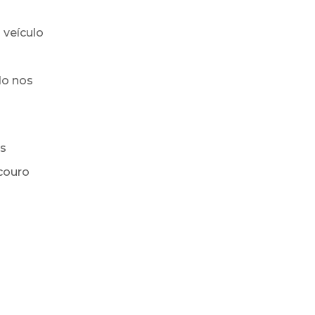
 veículo
do nos
os
couro