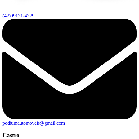
(42)99131-4329
podiumautomoveis@gmail.com
Castro