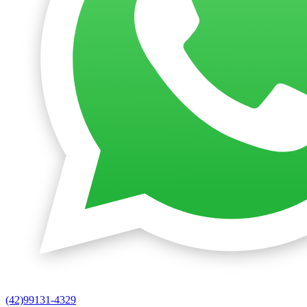
(42)99131-4329