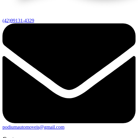
(42)99131-4329
podiumautomoveis@gmail.com