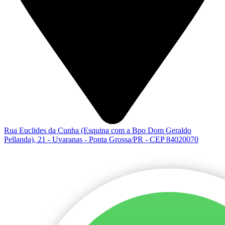
Rua Euclides da Cunha (Esquina com a Bpo Dom Geraldo
Pellanda), 21 - Uvaranas - Ponta Grossa/PR - CEP 84020070