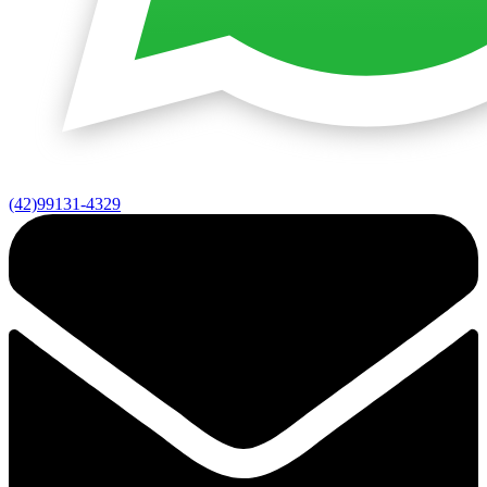
(42)99131-4329