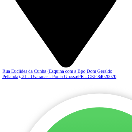
Rua Euclides da Cunha (Esquina com a Bpo Dom Geraldo
Pellanda), 21 - Uvaranas - Ponta Grossa/PR - CEP 84020070