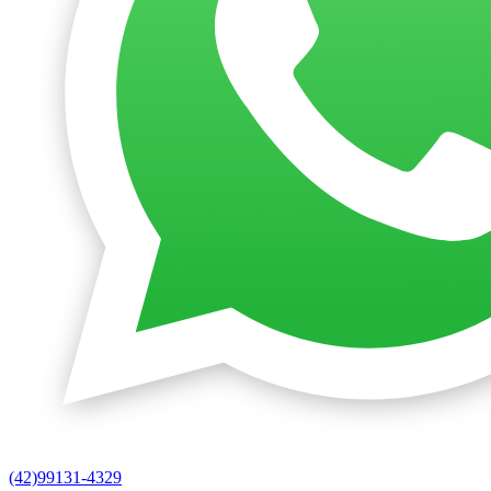
(42)99131-4329