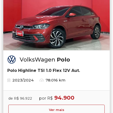
VolksWagen
Polo
Polo Highline TSI 1.0 Flex 12V Aut.
2023/2024
78.016 km
94.900
por R$
de R$ 96.922
Ver mais