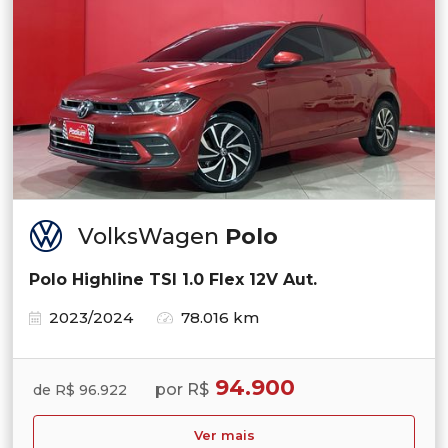
VolksWagen
Polo
Polo Highline TSI 1.0 Flex 12V Aut.
2023/2024
78.016 km
94.900
por R$
de R$ 96.922
Ver mais