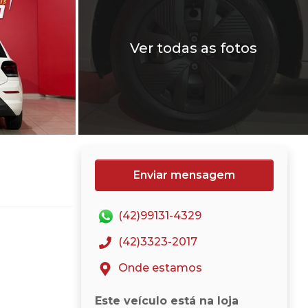
Ver todas as fotos
Enviar mensagem
(42)99131-4329
(42)3323-2017
Onde estamos
Este veículo está na loja