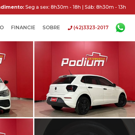
ndimento:
Seg a sex: 8h30m - 18h | Sáb: 8h30m - 13h
RO
FINANCIE
SOBRE
(42)3323-2017