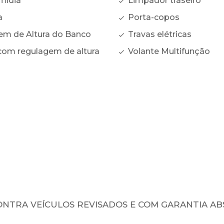
mídia
Limpador traseiro
a
Porta-copos
m de Altura do Banco
Travas elétricas
com regulagem de altura
Volante Multifunção
NTRA VEÍCULOS REVISADOS E COM GARANTIA A