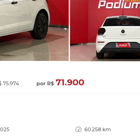
71.900
$ 75.974
por R$
2025
60.258 km