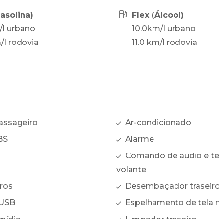
Gasolina)
Flex (Álcool)
/l urbano
10.0km/l urbano
/l rodovia
11.0 km/l rodovia
assageiro
Ar-condicionado
BS
Alarme
Comando de áudio e te
volante
ros
Desembaçador traseir
 USB
Espelhamento de tela n