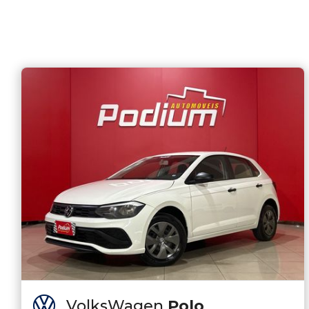
VolksWagen
Polo