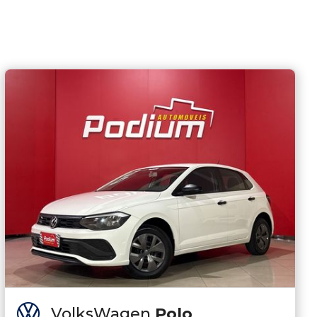
VolksWagen
Polo