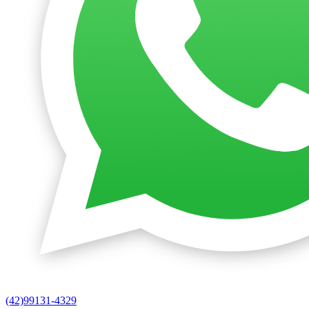
(42)99131-4329