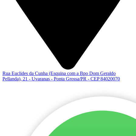
Rua Euclides da Cunha (Esquina com a Bpo Dom Geraldo
Pellanda), 21 - Uvaranas - Ponta Grossa/PR - CEP 84020070