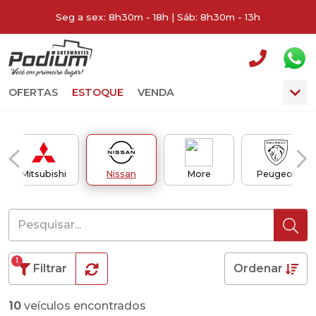
Seg a sex: 8h30m - 18h | Sáb: 8h30m - 13h
OFERTAS
ESTOQUE
VENDA
Mitsubishi
Nissan
More
Peugeot
1
Filtrar
Ordenar
10
veículos encontrados